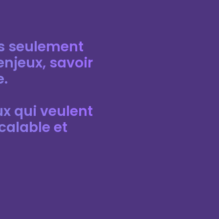
us seulement
enjeux, savoir
e.
x qui veulent
calable et