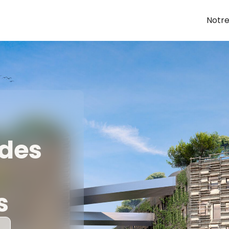
Notre
 des
s