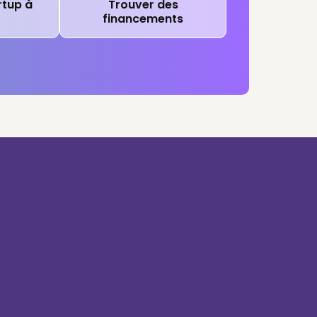
rtup à
Trouver des
financements